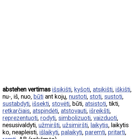
abstehen vertimas
išsikišti
,
kyšoti
,
atsikišti
,
iškišti
,
nu-, iš, nuo,
būti
ant kojų,
nustoti
,
stoti
,
sustoti
,
sustabdyti
,
išsekti
,
stovėti
, būti,
atsistoti
, tikti,
retkarčiais
,
atspindėti
,
atstovauti
,
išreikšti
,
reprezentuoti
,
rodyti
,
simbolizuoti
,
vaizduoti
,
nesusivaldyti,
užmiršti
,
užsimiršti
,
laikytis
, laikytis
ko, neapleisti,
išlaikyti
,
palaikyti
,
paremti
,
pritarti
,