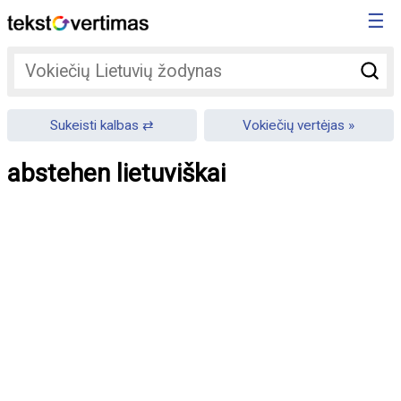
☰
Sukeisti kalbas
Vokiečių vertėjas
abstehen lietuviškai