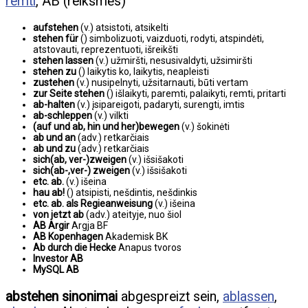
remti
, AB (reikšmės)
aufstehen
(v.) atsistoti, atsikelti
stehen für
() simbolizuoti, vaizduoti, rodyti, atspindėti,
atstovauti, reprezentuoti, išreikšti
stehen lassen
(v.) užmiršti, nesusivaldyti, užsimiršti
stehen zu
() laikytis ko, laikytis, neapleisti
zustehen
(v.) nusipelnyti, užsitarnauti, būti vertam
zur Seite stehen
() išlaikyti, paremti, palaikyti, remti, pritarti
ab-halten
(v.) įsipareigoti, padaryti, surengti, imtis
ab-schleppen
(v.) vilkti
(auf und ab, hin und her)bewegen
(v.) šokinėti
ab und an
(adv.) retkarčiais
ab und zu
(adv.) retkarčiais
sich(ab, ver-)zweigen
(v.) išsišakoti
sich(ab-,ver-) zweigen
(v.) išsišakoti
etc. ab.
(v.) išeina
hau ab!
() atsipisti, nešdintis, nešdinkis
etc. ab. als Regieanweisung
(v.) išeina
von jetzt ab
(adv.) ateityje, nuo šiol
AB Argir
Argja BF
AB Kopenhagen
Akademisk BK
Ab durch die Hecke
Anapus tvoros
Investor AB
MySQL AB
abstehen sinonimai
abgespreizt sein,
ablassen
,