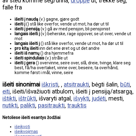
av sted komme seg/unna,
droppe
ut, trekke seg,
falle fra
išeiti į naudą
(v.) gagne, gjøre godt
išeiti į
() stå like overfor, vende ut mot, ha dør ut til
išeiti į pensiją
(v.) gå av med pensjon, bli pensjonist
langais išeiti į
(v.) beherske, rage oppover, se ut over, vende ut
mot
langais išeiti į
() stå like overfor, vende ut mot, ha dør ut til
pro kitą išeiti
inn det ene øret og ut det andre
išeiti iš namų
() dra hjemmefra
išeiti spinduliais
(v.) stråle ut
išeiti į gera
() overvinne, seire over, slå, dreie, tvinge, klare seg
best, få/ha overtaket, vinne over, beseire, ta overhånd,
komme først i mål, vinne, seire
išeiti sinonimai
iškristi
, ,
atsitraukti
, bėgti šalin,
būti
,
eiti
, išeiti/išvažiuoti atbulom, išeiti į pensiją/atsargą,
ištikti
,
ištrūkti
, išvaryti atgal,
išvykti
,
judėti
, mesti,
nutikti
,
palikti
,
pasitraukti
,
trauktis
Netoliese išeiti esantys žodžiai
išeikvoti
išeikvojimas