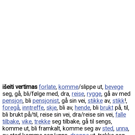
išeiti vertimas
forlate
,
komme
/slippe ut,
bevege
seg, gå, bli/følge med, dra,
reise
,
rygge
, gå av med
pensjon
, bli
pensjonist
, gå sin vei,
stikke
av,
stikk
!,
foregå
,
inntreffe
,
skje
, bli av,
hende
, bli
brukt
på, til,
bli brukt på/til, reise sin vei, dra/reise sin vei,
falle
tilbake
,
vike
,
trekke
seg tilbake, gå til sengs,
komme ut, bli framkalt, komme seg av
sted
,
unna
,