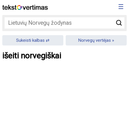
☰
Sukeisti kalbas
Norvegų vertėjas
išeiti norvegiškai