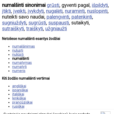
numalšinti sinonimai
grūsti
, gyventi pagal,
išpildyti
,
įtikti
,
įveikti
,
įvykdyti
,
nugalėti
,
nuraminti
,
nuslopinti
,
nuteikti savo naudai,
palengvinti
,
patenkinti
,
sugniuždyti
,
sugrūsti
,
suspausti
, sutaikyti,
sutraiškyti
,
traiškyti
,
užgniaužti
Netoliese numalšinti esantys žodžiai
numalšinimas
nulupti
nuliūsti
numalšinti
numatymas
numatyti
numeris
Kiti žodžio numalšinti vertimai
angliškai
ispaniškai
itališkai
lenkiškai
prancūziškai
rusiškai
švediškai