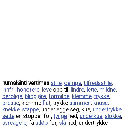
numalšinti vertimas
stille
,
dempe
,
tilfredsstille
,
innfri
,
honorere
,
leve
opp til,
lindre
,
lette
,
mildne
,
berolige
,
blidgjøre
,
formilde
,
klemme
,
trykke
,
presse
, klemme
flat
, trykke
sammen
,
knuse
,
knekke
,
stappe
, underlegge seg, kue,
undertrykke
,
sette
en stopper for,
tynge
ned,
underkue
,
slokke
,
avreagere
, få
utløp
for,
slå
ned, undertrykke