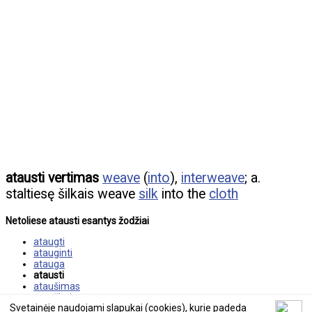
atausti vertimas
weave
(
into
),
interweave
; a.
staltiesę šilkais weave
silk
into the
cloth
Netoliese atausti esantys žodžiai
ataugti
atauginti
atauga
atausti
ataušimas
ataušinti
Svetainėje naudojami slapukai (cookies), kurie padeda
ataušti