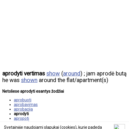
aprodyti vertimas
show
(
around
) ; jam aprodė butą
he was
shown
around the flat/apartment(s)
Netoliese aprodyti esantys žodžiai
aprobuoti
aprobavimas
aprobacija
aprodyti
apropoti
aprungti
Svetainėje naudojami slapukai (cookies), kurie padeda
apruošti