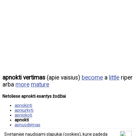
apnokti vertimas
(apie vaisius)
become
a
little
riper
arba
more
mature
Netoliese apnokti esantys žodžiai
apnokinti
apniurkyti
apniokoti
apnokti
apnuodijimas
apnuodyti
Svetainėje naudojami slapukai (cookies), kurie padeda
apnuoginimas