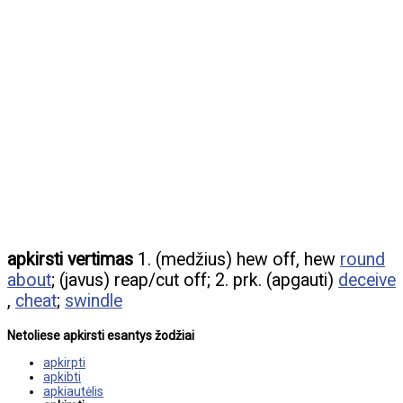
apkirsti vertimas
1. (medžius) hew off, hew
round
about
; (javus) reap/cut off; 2. prk. (apgauti)
deceive
,
cheat
;
swindle
Netoliese apkirsti esantys žodžiai
apkirpti
apkibti
apkiautėlis