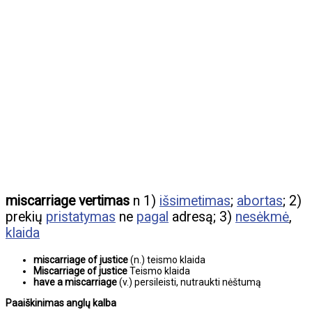
miscarriage vertimas
n 1)
išsimetimas
;
abortas
; 2)
prekių
pristatymas
ne
pagal
adresą; 3)
nesėkmė
,
klaida
miscarriage of justice
(n.) teismo klaida
Miscarriage of justice
Teismo klaida
have a miscarriage
(v.) persileisti, nutraukti nėštumą
Paaiškinimas anglų kalba