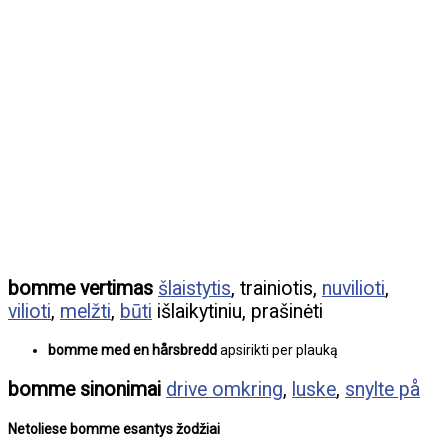
bomme vertimas
šlaistytis
, trainiotis,
nuvilioti
,
vilioti
,
melžti
,
būti
išlaikytiniu, prašinėti
bomme med en hårsbredd
apsirikti per plauką
bomme sinonimai
drive omkring
,
luske
,
snylte på
Netoliese bomme esantys žodžiai