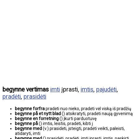
begynne vertimas
imti
įprasti,
imtis
,
pajudėti
,
pradėti
,
prasidėti
begynne forfra
pradėti nuo nieko, pradėti vėl viską iš pradžių
begynne på et nytt blad
() atsikratyti, pradėti naują gyvenimą
begynne en forretning
() įkurti parduotuvę
begynne på
() imtis, leistis, pradėti, kibti į
begynne med
(v.) prasidėti, įsteigti, pradėti veikti, paleisti,
atidaryti, imti
begynne med
() prasidėti, pradėti, imti įprasti, imtis, paskirti,