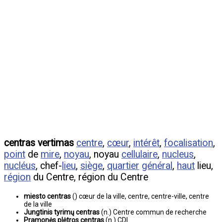
centras vertimas
centre
,
cœur
,
intérêt
,
focalisation
,
point
de
mire
,
noyau
, noyau
cellulaire
,
nucleus
,
nucléus
, chef-
lieu
,
siège
,
quartier
général
,
haut
lieu,
région
du Centre, région du Centre
miesto centras
() cœur de la ville, centre, centre-ville, centre
de la ville
Jungtinis tyrimų centras
(n.) Centre commun de recherche
Pramonės plėtros centras
(n.) CDI