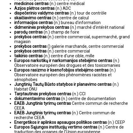
medicinos centras
(n.) centre médical
Azijos plėtros centras
(n.) ADC
dispečerinio valdymo centras
(n.) tour de contrôle
skaičiavimo centras
(n.) centre de calcul
informacijos centras
(n.) bureau d'information
didmeninės prekybos centras
(n.) marché d'intérêt national
parodų centras
(n.) champ de foire
prekybos centras
(n.) centre commercial, supermarché, grand
magasin
prekybos centras
() galerie marchande, centre commercial
prekybos centras
(n.) centre commercial
taikinio centras
(n.) centre d'une cible, mille
Europos narkotikų ir narkomanijos stebėjimo centras
(n.)
Observatoire européen des drogues et des toxicomanies
Europos rasizmo ir ksenofobijos stebėjimo centras
(n.)
Observatoire européen des phénomènes racistes et
xénophobes
Jungtinių Tautų Būsto statybos ir planavimo centras
(n.)
Habitat ONU
Tarptautinės prekybos centras
(n.) CCI
dokumentavimo centras
(n.) centre de documentation
EAEB Jungtinis tyrimų centras
Centre commun de recherche
CEEA
EAEB Jungtinis tyrimų centras
(n.) Centre commun de
recherche CEEA
Energetikos ir aplinkos apsaugos politikos centras
(n.) CEEP
Europos Sąjungos institucijų vertimo centras
(n.) Centre de
traduction des organes de l'Union européenne