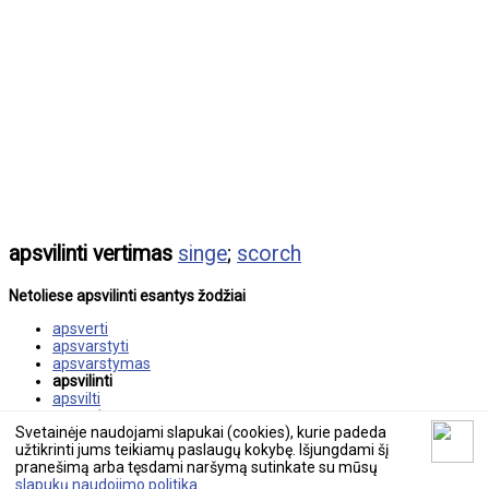
apsvilinti vertimas
singe
;
scorch
Netoliese apsvilinti esantys žodžiai
apsverti
apsvarstyti
apsvarstymas
apsvilinti
apsvilti
apsvėrimas
Svetainėje naudojami slapukai (cookies), kurie padeda
apsčiai
užtikrinti jums teikiamų paslaugų kokybę. Išjungdami šį
pranešimą arba tęsdami naršymą sutinkate su mūsų
© 2026 tekstovertimas.lt
slapukų naudojimo politika
.