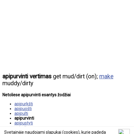
apipurvinti vertimas
get mud/dirt (on);
make
muddy/dirty
Netoliese apipurvinti esantys žodžiai
apipurkšti
apipuošti
apipulti
apipurvinti
apipustyti
apipylimas
Svetainėje naudojami slapukai (cookies), kurie padeda
apipynimas