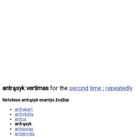
antrąsyk vertimas
for the
second
time
;
repeatedly
Netoliese antrąsyk esantys žodžiai
antrąkart
antrykštis
antrur
antrąsyk
antsiuvas
antskrydis