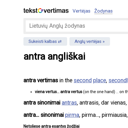
Vertėjas
Žodynas
Sukeisti kalbas
Anglų vertėjas
antra angliškai
antra vertimas
in the
second
place
,
secondl
viena vertus... antra vertus
(on the one hand) … on th
antra sinonimai
antras
, antrasis, dar vienas
antra... sinonimai
pirma
, pirma..., pirmiausia
Netoliese antra esantys žodžiai