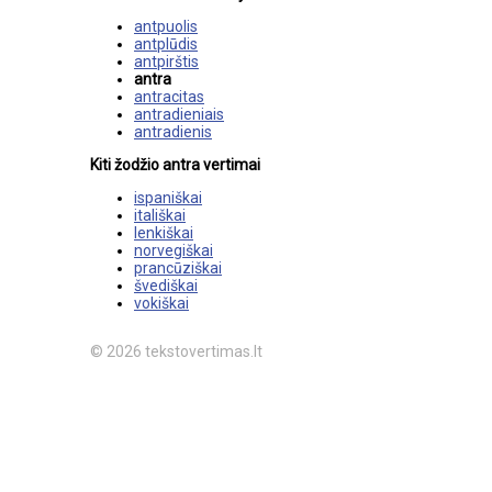
antpuolis
antplūdis
antpirštis
antra
antracitas
antradieniais
antradienis
Kiti žodžio antra vertimai
ispaniškai
itališkai
lenkiškai
norvegiškai
prancūziškai
švediškai
vokiškai
© 2026 tekstovertimas.lt