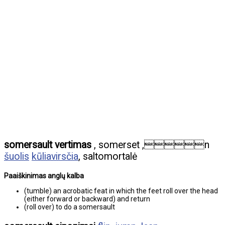
somersault vertimas
, somerset ,n
šuolis
kūliavirsčia
, saltomortalė
Paaiškinimas anglų kalba
(tumble) an acrobatic feat in which the feet roll over the head
(either forward or backward) and return
(roll over) to do a somersault