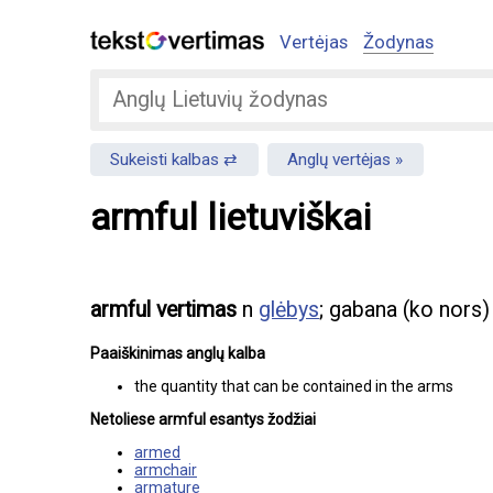
Vertėjas
Žodynas
Sukeisti kalbas
Anglų vertėjas
armful lietuviškai
armful vertimas
n
glėbys
; gabana (ko nors)
Paaiškinimas anglų kalba
the quantity that can be contained in the arms
Netoliese armful esantys žodžiai
armed
armchair
armature