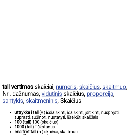
tall vertimas
skaičiai,
numeris
,
skaičius
,
skaitmuo
,
Nr., dažnumas,
vidutinis
skaičius,
proporcija
,
santykis
,
skaitmeninis
, Skaičius
uttrykke i tall
(v.) išsiaiškinti, išaiškinti, įsitikinti, nuspręsti,
suprasti, sužinoti, nustatyti, išreikšti skaičiais
100 (tall)
100 (skaičius)
1000 (tall)
Tūkstantis
ensifret tall
(n.) skaičiai, skaitmuo