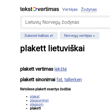
Vertėjas
Žodynas
Sukeisti kalbas
Norvegų vertėjas
plakett lietuviškai
plakett vertimas
lėkštė
plakett sinonimai
fat
,
tallerken
Netoliese plakett esantys žodžiai
plakat
plagsomhet
plagsom
plakett