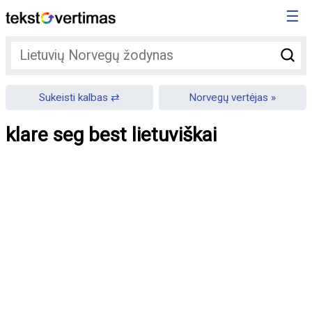
☰
Sukeisti kalbas
Norvegų vertėjas
klare seg best lietuviškai