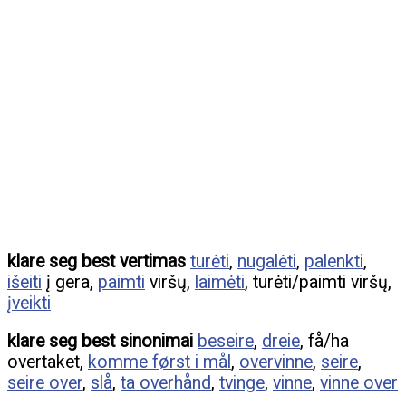
klare seg best vertimas
turėti
,
nugalėti
,
palenkti
,
išeiti
į gera,
paimti
viršų,
laimėti
, turėti/paimti viršų,
įveikti
klare seg best sinonimai
beseire
,
dreie
, få/ha
overtaket,
komme først i mål
,
overvinne
,
seire
,
seire over
,
slå
,
ta overhånd
,
tvinge
,
vinne
,
vinne over