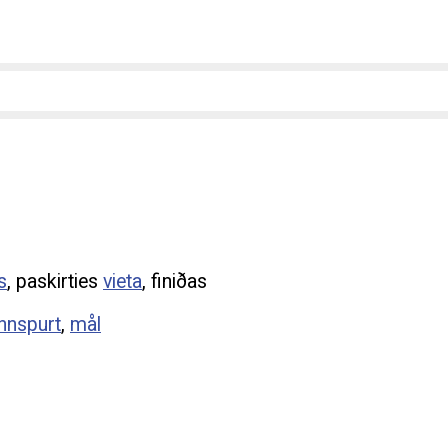
s
, paskirties
vieta
, finiðas
innspurt
,
mål