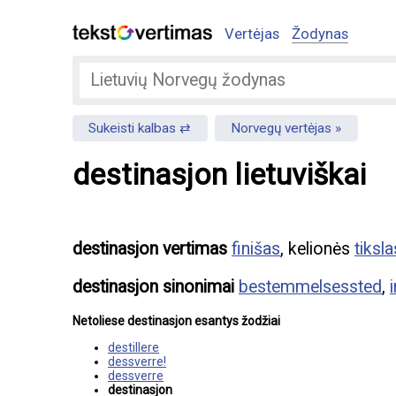
Vertėjas
Žodynas
Sukeisti kalbas
Norvegų vertėjas
destinasjon lietuviškai
destinasjon vertimas
finišas
, kelionės
tiksla
destinasjon sinonimai
bestemmelsessted
,
Netoliese destinasjon esantys žodžiai
destillere
dessverre!
dessverre
destinasjon