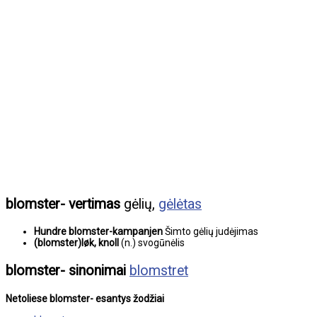
blomster- vertimas
gėlių,
gėlėtas
Hundre blomster-kampanjen
Šimto gėlių judėjimas
(blomster)løk, knoll
(n.) svogūnėlis
blomster- sinonimai
blomstret
Netoliese blomster- esantys žodžiai