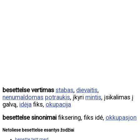
besettelse vertimas
stabas
,
dievaitis
,
nenumaldomas
potraukis
, įkyri
mintis
, įsikalimas į
galvą,
idėja
fiks,
okupacija
besettelse sinonimai
fiksering, fiks idé,
okkupasjon
Netoliese besettelse esantys žodžiai
besette tett med