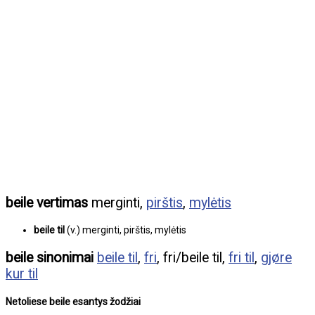
beile vertimas
merginti,
pirštis
,
mylėtis
beile til
(v.) merginti, pirštis, mylėtis
beile sinonimai
beile til
,
fri
, fri/beile til,
fri til
,
gjøre
kur til
Netoliese beile esantys žodžiai