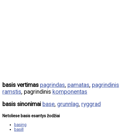
basis vertimas
pagrindas
,
pamatas
,
pagrindinis
ramstis
, pagrindinis
komponentas
basis sinonimai
base
,
grunnlag
,
ryggrad
Netoliese basis esantys žodžiai
basing
basill