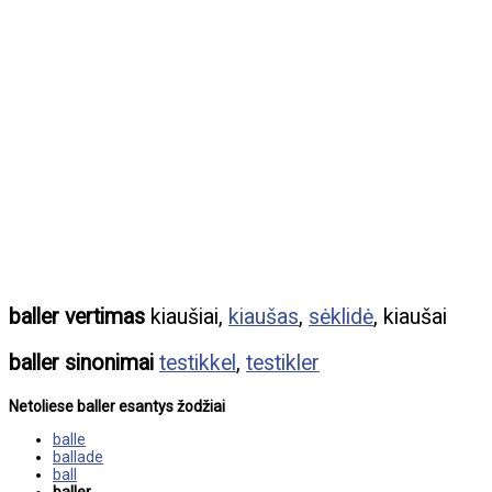
baller vertimas
kiaušiai,
kiaušas
,
sėklidė
, kiaušai
baller sinonimai
testikkel
,
testikler
Netoliese baller esantys žodžiai
balle
ballade
ball