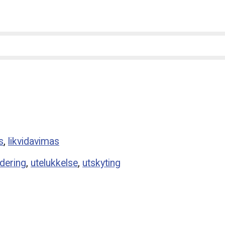
s
,
likvidavimas
idering
,
utelukkelse
,
utskyting