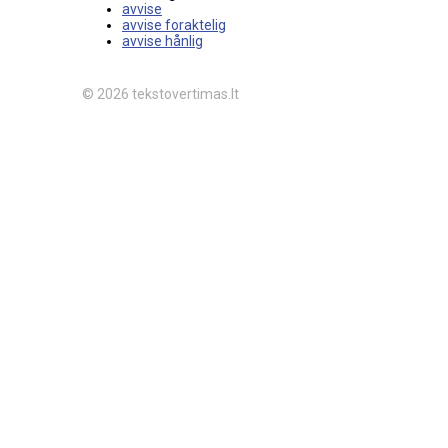
avvise
avvise foraktelig
avvise hånlig
© 2026 tekstovertimas.lt