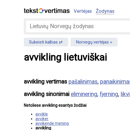
Vertėjas
Žodynas
Sukeisti kalbas
Norvegų vertėjas
avvikling lietuviškai
avvikling vertimas
pašalinimas
,
panaikinima
avvikling sinonimai
eliminering
,
fjerning
,
likv
Netoliese avvikling esantys žodžiai
avvikle
avviker
avvikende mening
avvikling