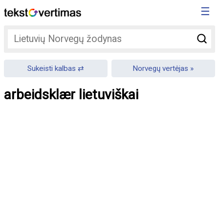
☰
Sukeisti kalbas
Norvegų vertėjas
arbeidsklær lietuviškai