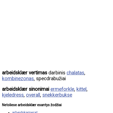
arbeidsklær vertimas
darbinis
chalatas
,
kombinezonas
, specdrabužiai
arbeidsklær sinonimai
ermeforkle
,
kittel
,
kjeledress
,
overall
,
snekkerbukse
Netoliese arbeidsklær esantys žodžiai
arbeidskamerat