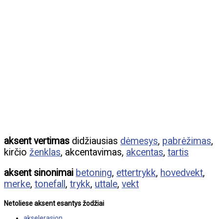
aksent vertimas
didžiausias
dėmesys
,
pabrėžimas
,
kirčio
ženklas
, akcentavimas,
akcentas
,
tartis
aksent sinonimai
betoning
,
ettertrykk
,
hovedvekt
,
merke
,
tonefall
,
trykk
,
uttale
,
vekt
Netoliese aksent esantys žodžiai
akselerasjon