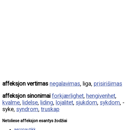
affeksjon vertimas
negalavimas
, liga,
prisirišimas
affeksjon sinonimai
forkjærlighet
,
hengivenhet
,
kvalme
,
lidelse
,
liding
,
lojalitet
,
sjukdom
,
sykdom
, -
syke,
syndrom
,
truskap
Netoliese affeksjon esantys žodžiai
aeronautikk