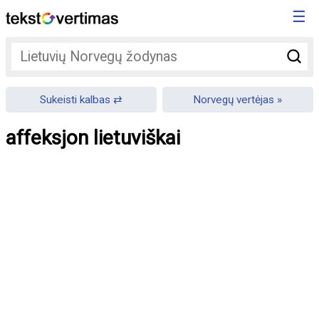
☰
Sukeisti kalbas
Norvegų vertėjas
affeksjon lietuviškai