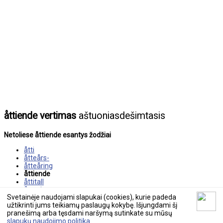
åttiende vertimas
aštuoniasdešimtasis
Netoliese åttiende esantys žodžiai
åtti
åtteårs-
åtteåring
åttiende
åttitall
åtvaring
Svetainėje naudojami slapukai (cookies), kurie padeda
æra
užtikrinti jums teikiamų paslaugų kokybę. Išjungdami šį
pranešimą arba tęsdami naršymą sutinkate su mūsų
© 2026 tekstovertimas.lt
slapukų naudojimo politika
.