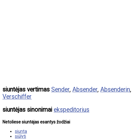
siuntėjas vertimas
Sender
,
Absender
,
Absenderin
,
Verschiffer
siuntėjas sinonimai
ekspeditorius
Netoliese siuntėjas esantys žodžiai
siunta
siūlyti