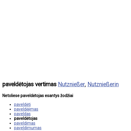
paveldėtojas vertimas
Nutznießer
,
Nutznießerin
Netoliese paveldėtojas esantys žodžiai
paveldėti
paveldėjimas
paveldas
paveldėtojas
paveldimas
paveldimumas