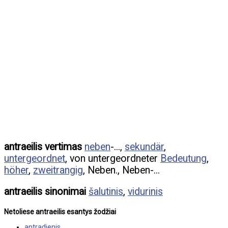
antraeilis vertimas
neben
-...,
sekundär
,
untergeordnet
, von untergeordneter
Bedeutung
,
höher
,
zweitrangig
, Neben., Neben-...
antraeilis sinonimai
šalutinis
,
vidurinis
Netoliese antraeilis esantys žodžiai
antradienis