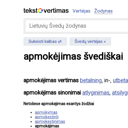
Vertėjas
Žodynas
Sukeisti kalbas
Švedų vertėjas
apmokėjimas švediškai
apmokėjimas vertimas
betalning
, in-,
utbeta
apmokėjimas sinonimai
atlyginimas
,
atsily
Netoliese apmokėjimas esantys žodžiai
apmokymas
apmokestinti
apmokestinimas
apmokėjimas