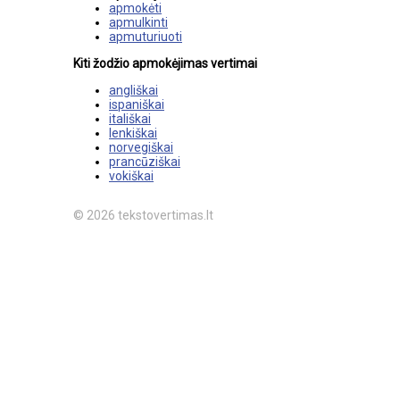
apmokėti
apmulkinti
apmuturiuoti
Kiti žodžio apmokėjimas vertimai
angliškai
ispaniškai
itališkai
lenkiškai
norvegiškai
prancūziškai
vokiškai
© 2026 tekstovertimas.lt