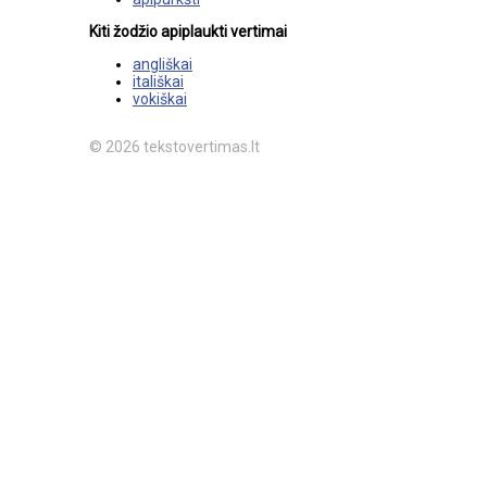
Kiti žodžio apiplaukti vertimai
angliškai
itališkai
vokiškai
© 2026 tekstovertimas.lt