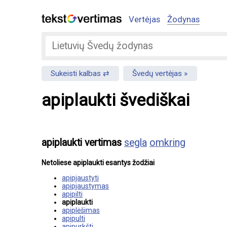
Vertėjas
Žodynas
Sukeisti kalbas
Švedų vertėjas
apiplaukti švediškai
apiplaukti vertimas
segla
omkring
Netoliese apiplaukti esantys žodžiai
apipjaustyti
apipjaustymas
apipilti
apiplaukti
apiplėšimas
apipulti
apipurkšti