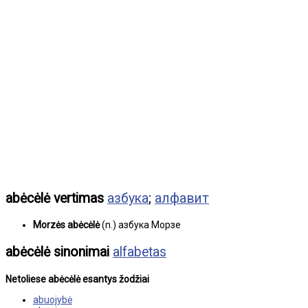
abėcėlė vertimas
азбука
;
алфавит
Morzės abėcėlė
(n.) азбука Морзе
abėcėlė sinonimai
alfabetas
Netoliese abėcėlė esantys žodžiai
abuojybė