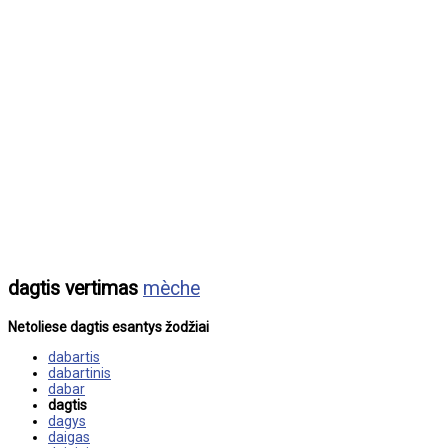
dagtis vertimas
mèche
Netoliese dagtis esantys žodžiai
dabartis
dabartinis
dabar
dagtis
dagys
daigas