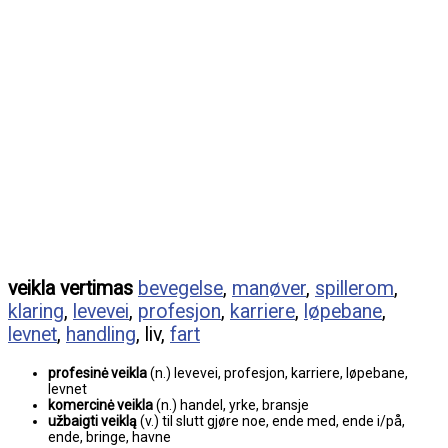
veikla vertimas
bevegelse
,
manøver
,
spillerom
,
klaring
,
levevei
,
profesjon
,
karriere
,
løpebane
,
levnet
,
handling
, liv,
fart
profesinė veikla
(n.) levevei, profesjon, karriere, løpebane,
levnet
komercinė veikla
(n.) handel, yrke, bransje
užbaigti veiklą
(v.) til slutt gjøre noe, ende med, ende i/på,
ende, bringe, havne