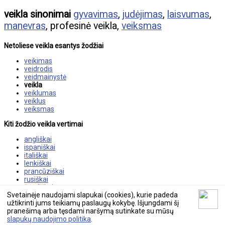
veikla sinonimai
gyvavimas
,
judėjimas
,
laisvumas
,
manevras
, profesinė veikla,
veiksmas
Netoliese veikla esantys žodžiai
veikimas
veidrodis
veidmainystė
veikla
veiklumas
veiklus
veiksmas
Kiti žodžio veikla vertimai
angliškai
ispaniškai
itališkai
lenkiškai
prancūziškai
rusiškai
švediškai
Svetainėje naudojami slapukai (cookies), kurie padeda
vokiškai
užtikrinti jums teikiamų paslaugų kokybę. Išjungdami šį
pranešimą arba tęsdami naršymą sutinkate su mūsų
© 2026 tekstovertimas.lt
slapukų naudojimo politika
.