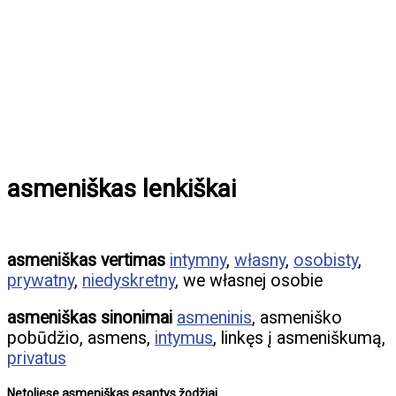
asmeniškas lenkiškai
asmeniškas vertimas
intymny
,
własny
,
osobisty
,
prywatny
,
niedyskretny
, we własnej osobie
asmeniškas sinonimai
asmeninis
, asmeniško
pobūdžio, asmens,
intymus
, linkęs į asmeniškumą,
privatus
Netoliese asmeniškas esantys žodžiai