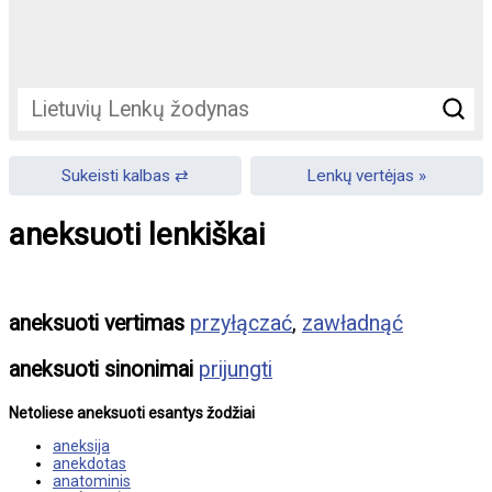
Sukeisti kalbas
Lenkų vertėjas
aneksuoti lenkiškai
aneksuoti vertimas
przyłączać
,
zawładnąć
aneksuoti sinonimai
prijungti
Netoliese aneksuoti esantys žodžiai
aneksija
anekdotas
anatominis