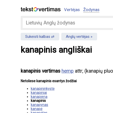
Vertėjas
Žodynas
Sukeisti kalbas
Anglų vertėjas
kanapinis angliškai
kanapinis vertimas
hemp
attr; (kanapių plu
Netoliese kanapinis esantys žodžiai
kanapininkystė
kanapiniai
kanapiena
kanapinis
kanapynas
kanapė
kanapėtas