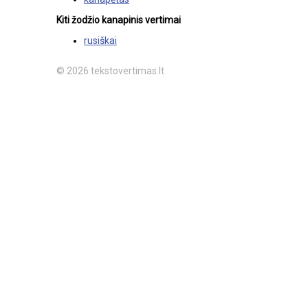
Kiti žodžio kanapinis vertimai
rusiškai
© 2026 tekstovertimas.lt