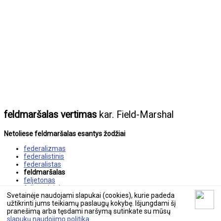
feldmaršalas vertimas
kar. Field-Marshal
Netoliese feldmaršalas esantys žodžiai
federalizmas
federalistinis
federalistas
feldmaršalas
feljetonas
feljetonininkas
Svetainėje naudojami slapukai (cookies), kurie padeda
feljetonistas
užtikrinti jums teikiamų paslaugų kokybę. Išjungdami šį
pranešimą arba tęsdami naršymą sutinkate su mūsų
© 2026 tekstovertimas.lt
slapukų naudojimo politika
.