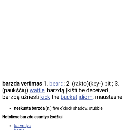
barzda vertimas
1.
beard
; 2. (rakto)(key-) bit ; 3.
(paukščių)
wattle
; barzdą įkišti be deceived ;
barzdą užriesti
kick
the
bucket
idiom
. maustashe
neskusta barzda
(n.) five o'clock shadow, stubble
Netoliese barzda esantys žodžiai
barvedys