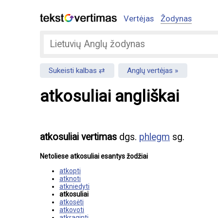
Vertėjas
Žodynas
Sukeisti kalbas
Anglų vertėjas
atkosuliai angliškai
atkosuliai vertimas
dgs.
phlegm
sg.
Netoliese atkosuliai esantys žodžiai
atkopti
atknoti
atkniedyti
atkosuliai
atkosėti
atkovoti
atkraginti