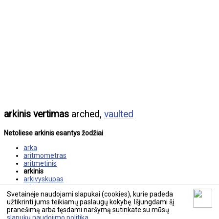
arkinis vertimas
arched,
vaulted
Netoliese arkinis esantys žodžiai
arka
aritmometras
aritmetinis
arkinis
arkivyskupas
arklas
Svetainėje naudojami slapukai (cookies), kurie padeda
arklena
užtikrinti jums teikiamų paslaugų kokybę. Išjungdami šį
pranešimą arba tęsdami naršymą sutinkate su mūsų
© 2026 tekstovertimas.lt
slapukų naudojimo politika
.