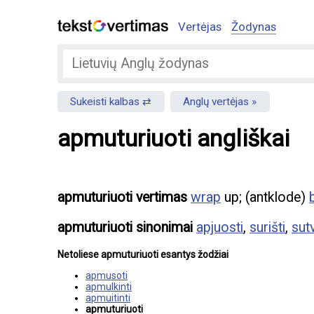
Vertėjas
Žodynas
Sukeisti kalbas
Anglų vertėjas
apmuturiuoti angliškai
apmuturiuoti vertimas
wrap
up; (antklode)
apmuturiuoti sinonimai
apjuosti
,
surišti
,
sutv
Netoliese apmuturiuoti esantys žodžiai
apmusoti
apmulkinti
apmuitinti
apmuturiuoti