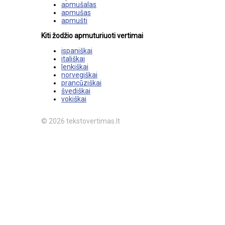
apmušalas
apmušas
apmušti
Kiti žodžio apmuturiuoti vertimai
ispaniškai
itališkai
lenkiškai
norvegiškai
prancūziškai
švediškai
vokiškai
© 2026 tekstovertimas.lt