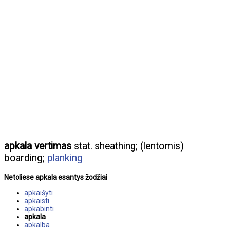
apkala vertimas
stat. sheathing; (lentomis)
boarding;
planking
Netoliese apkala esantys žodžiai
apkaišyti
apkaisti
apkabinti
apkala
apkalba