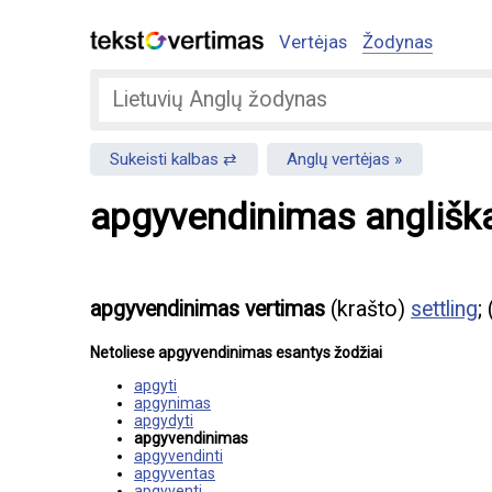
Vertėjas
Žodynas
Sukeisti kalbas
Anglų vertėjas
apgyvendinimas anglišk
apgyvendinimas vertimas
(krašto)
settling
;
Netoliese apgyvendinimas esantys žodžiai
apgyti
apgynimas
apgydyti
apgyvendinimas
apgyvendinti
apgyventas
apgyventi