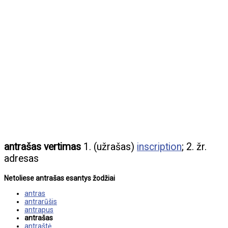
antrašas vertimas
1. (užrašas)
inscription
; 2. žr.
adresas
Netoliese antrašas esantys žodžiai
antras
antrarūšis
antrapus
antrašas
antraštė